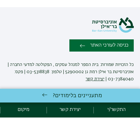
כניסה לעורכי האתר
כל הזכויות שמורות: בית הספר למנהל עסקים , הפקולטה למדעי החברה |
אוניברסיטת בר אילן רמת גן 5290002 | טלפון: 03-5318838 | פקס:
03-7384040 |
יצירת קשר
מתעניינים בלימודים?
ביה"ס למינהל עסקים שומר לעצמו את הזכות לבצע שינויים והתאמות
בתוכניות ובקורסים בהתאם לצרכים האקדמיים ואחרים.
התקשר/י
יצירת קשר
מיקום
ט.ל.ח
לימודי מנהל עסקים
באוניברסיטת בר-אילן
פיתוח:
אגף תקשוב, אוניברסיטת בר-אילן