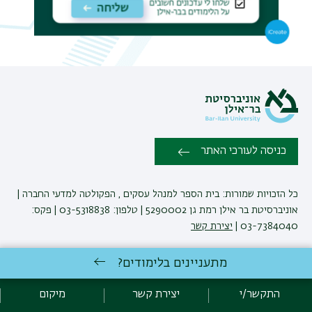
כניסה לעורכי האתר
כל הזכויות שמורות: בית הספר למנהל עסקים , הפקולטה למדעי החברה |
אוניברסיטת בר אילן רמת גן 5290002 | טלפון: 03-5318838 | פקס:
03-7384040 |
יצירת קשר
מתעניינים בלימודים?
ביה"ס למינהל עסקים שומר לעצמו את הזכות לבצע שינויים והתאמות
בתוכניות ובקורסים בהתאם לצרכים האקדמיים ואחרים.
התקשר/י
יצירת קשר
מיקום
ט.ל.ח