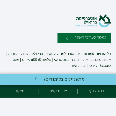
כניסה לעורכי האתר
כל הזכויות שמורות: בית הספר למנהל עסקים , הפקולטה למדעי החברה |
אוניברסיטת בר אילן רמת גן 5290002 | טלפון: 03-5318838 | פקס:
03-7384040 |
יצירת קשר
מתעניינים בלימודים?
ביה"ס למינהל עסקים שומר לעצמו את הזכות לבצע שינויים והתאמות
בתוכניות ובקורסים בהתאם לצרכים האקדמיים ואחרים.
התקשר/י
יצירת קשר
מיקום
ט.ל.ח
לימודי מנהל עסקים
באוניברסיטת בר-אילן
פיתוח:
אגף תקשוב, אוניברסיטת בר-אילן