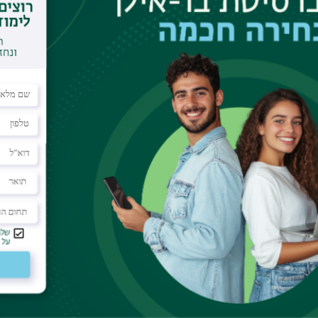
טלפון
03-5318912
פקס
03-7384040
דוא"ל
ori-avraham.grossman@biu.ac.il
משרד
בנין 504, חדר 316
אתר אישי
tps://mba.biu.ac.il/en/grossman
תחומי מחקר
Marketing and Business Development